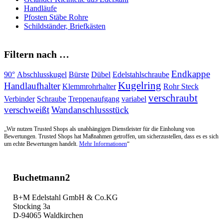
Handläufe
Pfosten Stäbe Rohre
Schildständer, Briefkästen
Filtern nach …
Endkappe
90°
Abschlusskugel
Bürste
Dübel
Edelstahlschraube
Kugelring
Handlaufhalter
Klemmrohrhalter
Rohr Steck
verschraubt
Verbinder
Schraube
Treppenaufgang
variabel
verschweißt
Wandanschlussstück
„Wir nutzen Trusted Shops als unabhängigen Dienstleister für die Einholung von
Bewertungen. Trusted Shops hat Maßnahmen getroffen, um sicherzustellen, dass es es sich
um echte Bewertungen handelt.
Mehr Informationen
“
Buchetmann2
B+M Edelstahl GmbH & Co.KG
Stocking 3a
D-94065 Waldkirchen