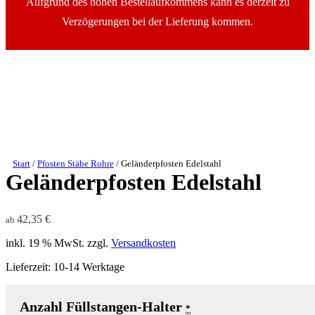
Aufgrund des hohen Bestellaufkommens kann es derzeit zu
Verzögerungen bei der Lieferung kommen.
Start
/
Pfosten Stäbe Rohre
/ Geländerpfosten Edelstahl
Geländerpfosten Edelstahl
42,35
€
ab
inkl. 19 % MwSt.
zzgl.
Versandkosten
Lieferzeit:
10-14 Werktage
Anzahl Füllstangen-Halter
*