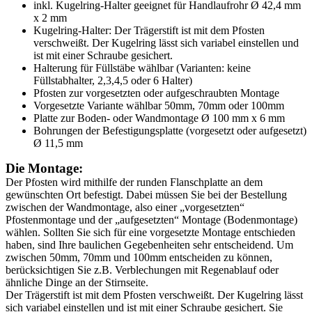
inkl. Kugelring-Halter geeignet für Handlaufrohr Ø 42,4 mm
x 2 mm
Kugelring-Halter: Der Trägerstift ist mit dem Pfosten
verschweißt. Der Kugelring lässt sich variabel einstellen und
ist mit einer Schraube gesichert.
Halterung für Füllstäbe wählbar (Varianten: keine
Füllstabhalter, 2,3,4,5 oder 6 Halter)
Pfosten zur vorgesetzten oder aufgeschraubten Montage
Vorgesetzte Variante wählbar 50mm, 70mm oder 100mm
Platte zur Boden- oder Wandmontage Ø 100 mm x 6 mm
Bohrungen der Befestigungsplatte (vorgesetzt oder aufgesetzt)
Ø 11,5 mm
Die Montage:
Der Pfosten wird mithilfe der runden Flanschplatte an dem
gewünschten Ort befestigt. Dabei müssen Sie bei der Bestellung
zwischen der Wandmontage, also einer „vorgesetzten“
Pfostenmontage und der „aufgesetzten“ Montage (Bodenmontage)
wählen. Sollten Sie sich für eine vorgesetzte Montage entschieden
haben, sind Ihre baulichen Gegebenheiten sehr entscheidend. Um
zwischen 50mm, 70mm und 100mm entscheiden zu können,
berücksichtigen Sie z.B. Verblechungen mit Regenablauf oder
ähnliche Dinge an der Stirnseite.
Der Trägerstift ist mit dem Pfosten verschweißt. Der Kugelring lässt
sich variabel einstellen und ist mit einer Schraube gesichert. Sie